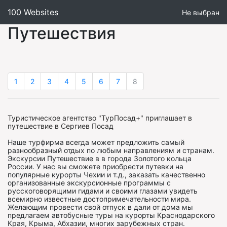
100 Websites
Не выбран
Путешествия
1
2
3
4
5
6
7
8
Туристическое агентство "ТурПосад+" приглашает в
путешествие в Сергиев Посад
Наше турфирма всегда может предложить самый
разнообразный отдых по любым направлениям и странам.
Экскурсии Путешествие в в города Золотого кольца
России. У нас вы сможете приобрести путевки на
популярные курорты Чехии и т.д., заказать качественно
организованные экскурсионные программы с
русскоговорящими гидами и своими глазами увидеть
всемирно известные достопримечательности мира.
Желающим провести свой отпуск в дали от дома мы
предлагаем автобусные туры на курорты Краснодарского
Края, Крыма, Абхазии, многих зарубежных стран.