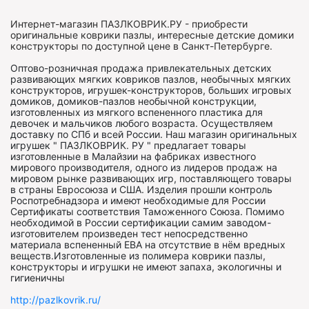
Интернет-магазин ПАЗЛКОВРИК.РУ - приобрести
оригинальные коврики пазлы, интересные детские домики
конструкторы по доступной цене в Санкт-Петербурге.
Оптово-розничная продажа привлекательных детских
развивающих мягких ковриков пазлов, необычных мягких
конструкторов, игрушек-конструкторов, больших игровых
домиков, домиков-пазлов необычной конструкции,
изготовленных из мягкого вспененного пластика для
девочек и мальчиков любого возраста. Осуществляем
доставку по СПб и всей России. Наш магазин оригинальных
игрушек " ПАЗЛКОВРИК. РУ " предлагает товары
изготовленные в Малайзии на фабриках известного
мирового производителя, одного из лидеров продаж на
мировом рынке развивающих игр, поставляющего товары
в страны Евросоюза и США. Изделия прошли контроль
Роспотребнадзора и имеют необходимые для России
Сертификаты соответствия Таможенного Союза. Помимо
необходимой в России сертификации самим заводом-
изготовителем произведен тест непосредственно
материала вспененный ЕВА на отсутствие в нём вредных
веществ.Изготовленные из полимера коврики пазлы,
конструкторы и игрушки не имеют запаха, экологичны и
гигиеничны
http://pazlkovrik.ru/