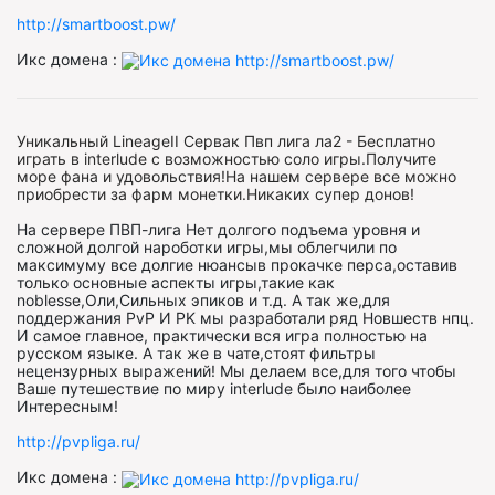
http://smartboost.pw/
Икс домена :
Уникальный LineageII Сервак Пвп лига ла2 - Бесплатно
играть в interlude с возможностью соло игры.Получите
море фана и удовольствия!На нашем сервере все можно
приобрести за фарм монетки.Никаких супер донов!
На сервере ПВП-лига Нет долгого подъема уровня и
сложной долгой нароботки игры,мы облегчили по
максимуму все долгие нюансыв прокачке перса,оставив
только основные аспекты игры,такие как
noblesse,Оли,Сильных эпиков и т.д. А так же,для
поддержания PvP И PK мы разработали ряд Новшеств нпц.
И самое главное, практически вся игра полностью на
русском языке. А так же в чате,стоят фильтры
нецензурных выражений! Мы делаем все,для того чтобы
Ваше путешествие по миру interlude было наиболее
Интересным!
http://pvpliga.ru/
Икс домена :