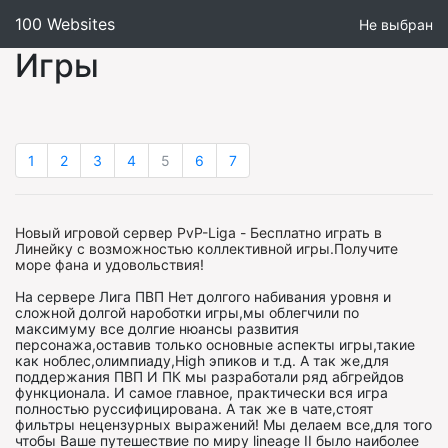
100 Websites
Не выбран
Игры
1
2
3
4
5
6
7
Новый игровой сервер PvP-Liga - Бесплатно играть в
Линейку с возможностью коллективной игры.Получите
море фана и удовольствия!
На сервере Лига ПВП Нет долгого набивания уровня и
сложной долгой нароботки игры,мы облегчили по
максимуму все долгие нюансы развития
персонажа,оставив только основные аспекты игры,такие
как ноблес,олимпиаду,High эпиков и т.д. А так же,для
поддержания ПВП И ПК мы разработали ряд абгрейдов
функционала. И самое главное, практически вся игра
полностью руссифицирована. А так же в чате,стоят
фильтры нецензурных выражений! Мы делаем все,для того
чтобы Ваше путешествие по миру lineage II было наиболее