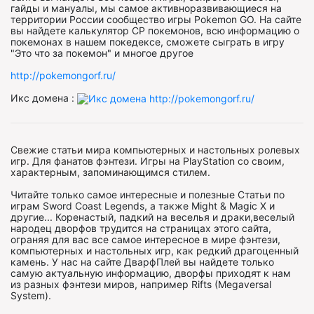
гайды и мануалы, мы самое активноразвивающиеся на
территории России сообщество игры Pokemon GO. На сайте
вы найдете калькулятор CP покемонов, всю информацию о
покемонах в нашем покедексе, сможете сыграть в игру
"Это что за покемон" и многое другое
http://pokemongorf.ru/
Икс домена :
Свежие статьи мира компьютерных и настольных ролевых
игр. Для фанатов фэнтези. Игры на PlayStation со своим,
характерным, запоминающимся стилем.
Читайте только самое интересные и полезные Статьи по
играм Sword Coast Legends, а также Might & Magic X и
другие... Коренастый, падкий на веселья и драки,веселый
народец дворфов трудится на страницах этого сайта,
ограняя для вас все самое интересное в мире фэнтези,
компьютерных и настольных игр, как редкий драгоценный
камень. У нас на сайте ДварфПлей вы найдете только
самую актуальную информацию, дворфы приходят к нам
из разных фэнтези миров, например Rifts (Megaversal
System).