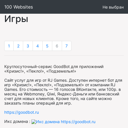
100 Websites
Не выбран
Игры
1
2
3
4
5
6
7
Круглосуточный-сервис GoodBot для приложений
«Кризис!», «Пекло!», «Подземелья!»
Сайт услуг для игр от RJ Games. Доступен интернет бот для
игр «Кризис!», «Пекло!», «Подземелья!» от компании RJ
Games. Его стоимость — 16 голосов ВКонтакте, или 100р. в
месяц на Webmoney, Qiwi, Яндекс-Деньги или банковский
счет для новых клиентов. Кроме того, на сайте можно
заказать планы операций для игр.
https://goodbot.ru
Икс домена :